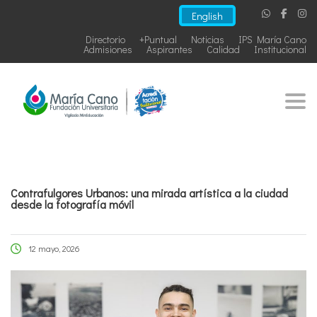
English
Directorio
+Puntual
Noticias
IPS María Cano
Admisiones
Aspirantes
Calidad
Institucional
Togg
Contrafulgores Urbanos: una mirada artística a la ciudad
desde la fotografía móvil
12 mayo, 2026