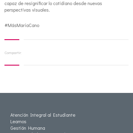
capaz de resignificar lo cotidiano desde nuevas
perspectivas visuales.
#MásMaríaCano
Compartir:
Atención Integral al Estudiante
Leamos
Gestión Humana