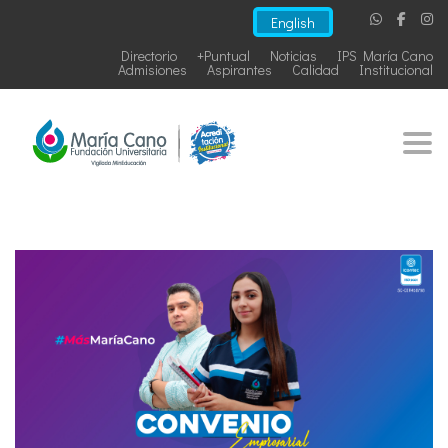
English
Directorio
+Puntual
Noticias
IPS María Cano
Admisiones
Aspirantes
Calidad
Institucional
Togg