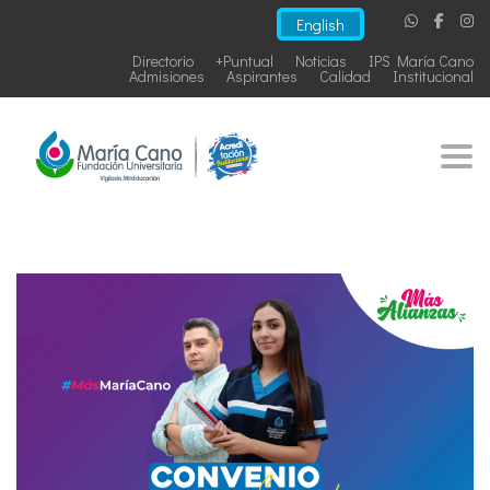
English
Directorio
+Puntual
Noticias
IPS María Cano
Admisiones
Aspirantes
Calidad
Institucional
Togg