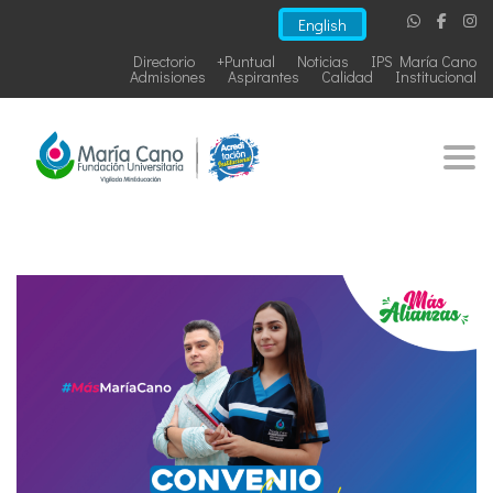
English
Directorio
+Puntual
Noticias
IPS María Cano
Admisiones
Aspirantes
Calidad
Institucional
Togg