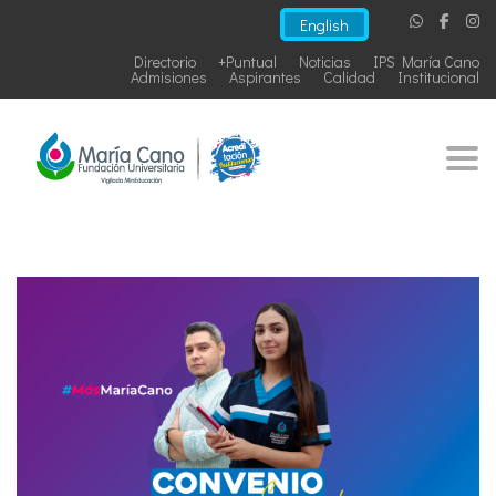
English
Directorio
+Puntual
Noticias
IPS María Cano
Admisiones
Aspirantes
Calidad
Institucional
Togg