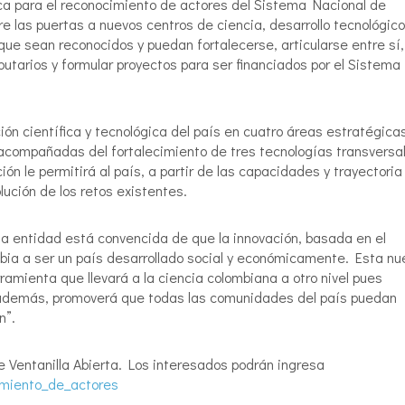
tica para el reconocimiento de actores del Sistema Nacional de
re las puertas a nuevos centros de ciencia, desarrollo tecnológico
que sean reconocidos y puedan fortalecerse, articularse entre sí,
ibutarios y formular proyectos para ser financiados por el Sistema
ión científica y tecnológica del país en cuatro áreas estratégica
 acompañadas del fortalecimiento de tres tecnologías transversa
ón le permitirá al país, a partir de las capacidades y trayectoria
lución de los retos existentes.
“la entidad está convencida de que la innovación, basada en el
lombia a ser un país desarrollado social y económicamente. Esta n
rramienta que llevará a la ciencia colombiana a otro nivel pues
y además, promoverá que todas las comunidades del país puedan
n”.
 Ventanilla Abierta. Los interesados podrán ingresa
cimiento_de_actores