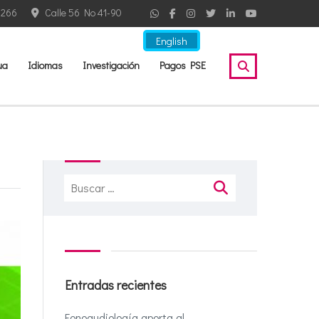
2266
Calle 56 No 41-90
English
ua
Idiomas
Investigación
Pagos PSE
Buscar:
Entradas recientes
Fonoaudiología aporta al