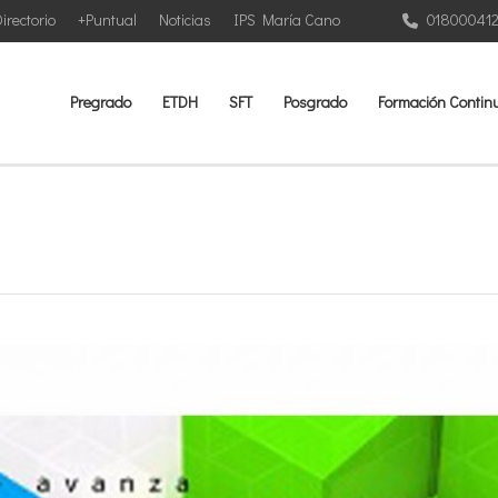
irectorio
+Puntual
Noticias
IPS María Cano
01800041
Pregrado
ETDH
SFT
Posgrado
Formación Contin