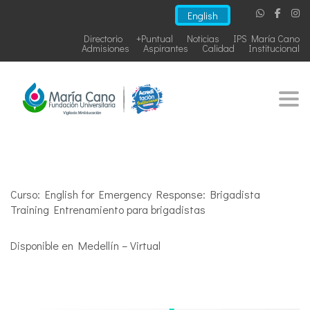
English
Directorio
+Puntual
Noticias
IPS María Cano
Admisiones
Aspirantes
Calidad
Institucional
Togg
Curso: English for Emergency Response: Brigadista
Training Entrenamiento para brigadistas
Disponible en Medellín – Virtual