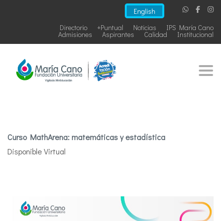
English
Directorio
+Puntual
Noticias
IPS María Cano
Admisiones
Aspirantes
Calidad
Institucional
Togg
Curso MathArena: matemáticas y estadística
Disponible Virtual