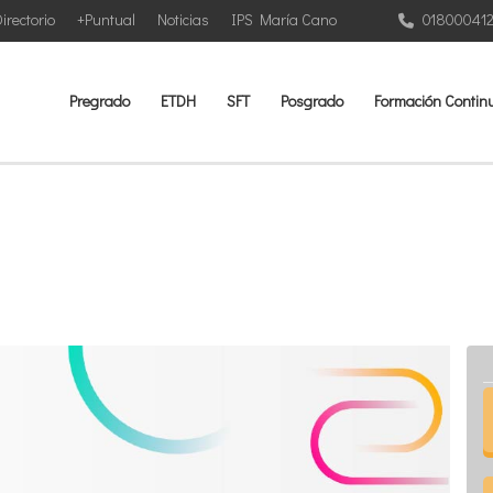
irectorio
+Puntual
Noticias
IPS María Cano
01800041
Pregrado
ETDH
SFT
Posgrado
Formación Contin