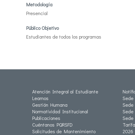
Metodología
Presencial
Público Objetivo
Estudiantes de todos los programas
Atención Integral al Estudiante
Notif
Leamos
Sede 
Gestión Humana
Sede 
Normatividad Institucional
Sede 
Publicaciones
Sede
Cuéntanos PQRSFD
Tarif
Solicitudes de Mantenimiento
2026