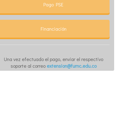
Pago PSE
Financiación
Una vez efectuado el pago, enviar el respectivo
soporte al correo
extension@fumc.edu.co