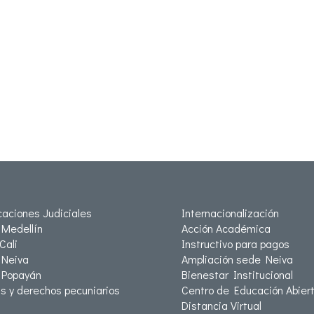
icaciones Judiciales
Internacionalización
Medellín
Acción Académica
Cali
Instructivo para pagos
Neiva
Ampliación sede Neiva
 Popayán
Bienestar Institucional
as y derechos pecuniarios
Centro de Educación Abiert
Distancia Virtual