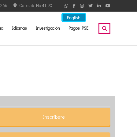
2266
Calle 56 No 41-90
English
ua
Idiomas
Investigación
Pagos PSE
Inscríbete