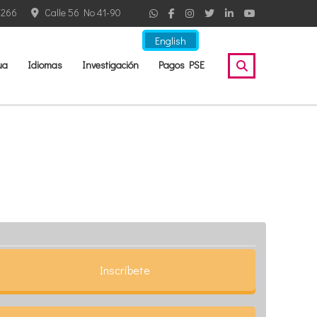
2266
Calle 56 No 41-90
English
ua
Idiomas
Investigación
Pagos PSE
Inscríbete