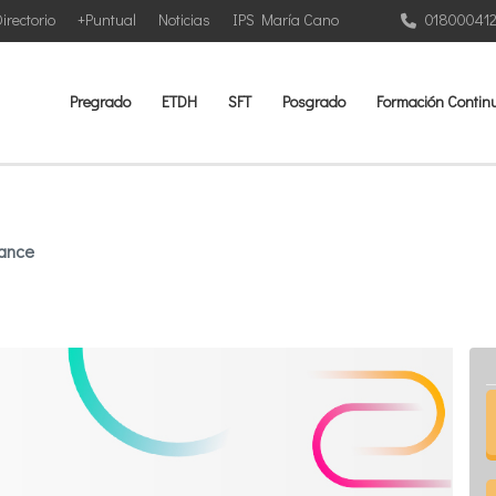
irectorio
+Puntual
Noticias
IPS María Cano
01800041
Pregrado
ETDH
SFT
Posgrado
Formación Contin
mance