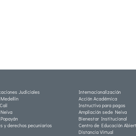
icaciones Judiciales
Internacionalización
Medellín
Acción Académica
Cali
Instructivo para pagos
Neiva
Ampliación sede Neiva
 Popayán
Bienestar Institucional
as y derechos pecuniarios
Centro de Educación Abiert
Distancia Virtual