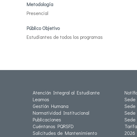
Metodología
Presencial
Público Objetivo
Estudiantes de todos los programas
Atención Integral al Estudiante
Notif
Leamos
Sede 
Gestión Humana
Sede 
Normatividad Institucional
Sede 
Publicaciones
Sede
Cuéntanos PQRSFD
Tarif
Solicitudes de Mantenimiento
2026