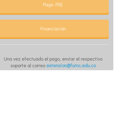
Pago PSE
Financiación
Una vez efectuado el pago, enviar el respectivo
soporte al correo
extension@fumc.edu.co