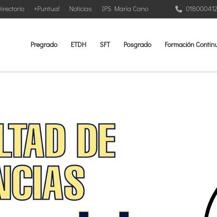
irectorio
+Puntual
Noticias
IPS María Cano
01800041
Pregrado
ETDH
SFT
Posgrado
Formación Contin