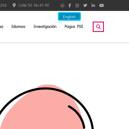
2266
Calle 56 No 41-90
English
ua
Idiomas
Investigación
Pagos PSE