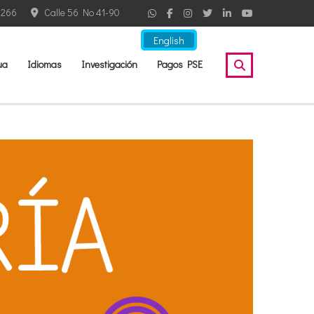
2266
Calle 56 No 41-90
English
ua
Idiomas
Investigación
Pagos PSE