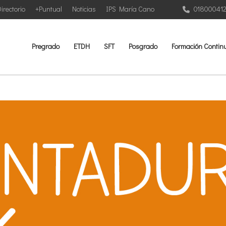
irectorio
+Puntual
Noticias
IPS María Cano
01800041
Pregrado
ETDH
SFT
Posgrado
Formación Contin