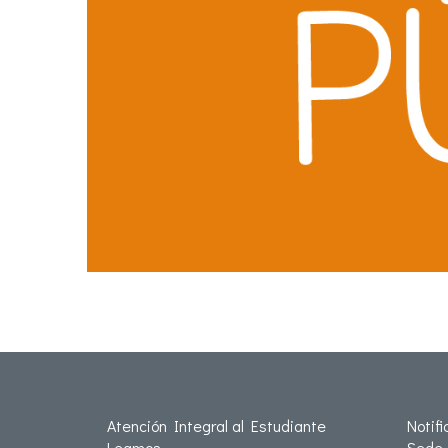
Atención Integral al Estudiante
Notif
Leamos
Sede 