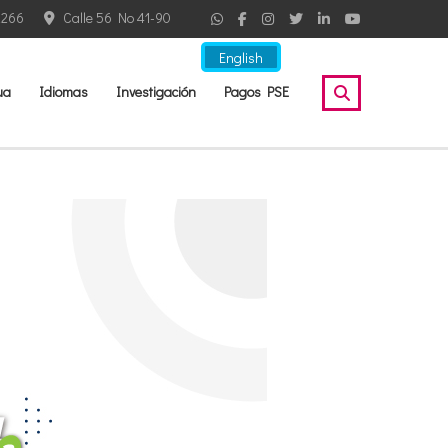
2266
Calle 56 No 41-90
English
ua
Idiomas
Investigación
Pagos PSE