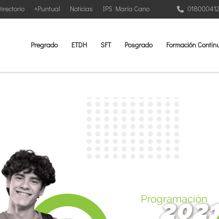
irectorio
+Puntual
Noticias
IPS María Cano
01800041
Pregrado
ETDH
SFT
Posgrado
Formación Contin