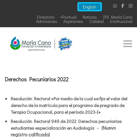
English
Directorio
+Puntual
Noticias
IPS María Cano
Admisiones
Aspirantes
Calidad
Institucional
Togg
Derechos Pecuniarios 2022
Resolución Rectoral «Por medio de la cual se fija el valor del
derecho de la matrícula para el programa de pregrado de
Terapia Ocupacional, para el período 2023-I»
Resolución Rectoral 949 de 2022 Derechos pecuniarios
–
(Nuevo
estudiantes especialización en Audiología
registro calificado)