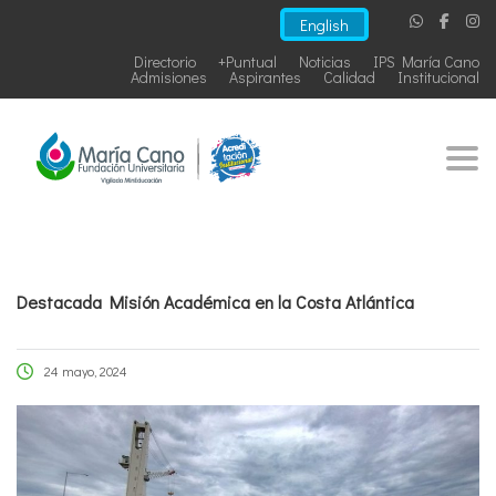
English
Directorio
+Puntual
Noticias
IPS María Cano
Admisiones
Aspirantes
Calidad
Institucional
Togg
Destacada Misión Académica en la Costa Atlántica
24 mayo, 2024