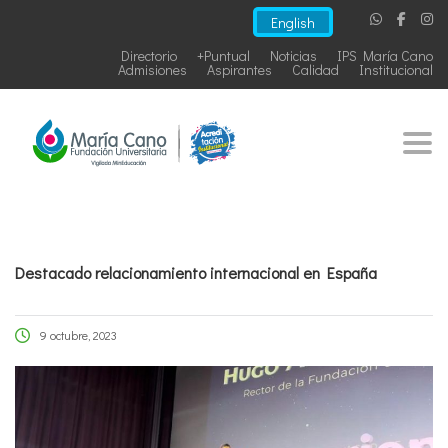
English
Directorio
+Puntual
Noticias
IPS María Cano
Admisiones
Aspirantes
Calidad
Institucional
Togg
Destacado relacionamiento internacional en España
9 octubre, 2023