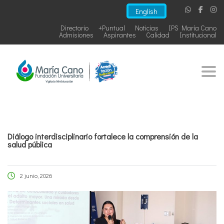
English
Directorio
+Puntual
Noticias
IPS María Cano
Admisiones
Aspirantes
Calidad
Institucional
Togg
Diálogo interdisciplinario fortalece la comprensión de la
salud pública
2 junio, 2026