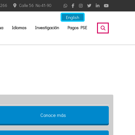
2266
Calle 56 No 41-90
English
ua
Idiomas
Investigación
Pagos PSE
Conoce más