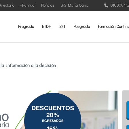
irectorio
+Puntual
Noticias
IPS María Cano
01800041
Pregrado
ETDH
SFT
Posgrado
Formación Contin
a Información a la decisión