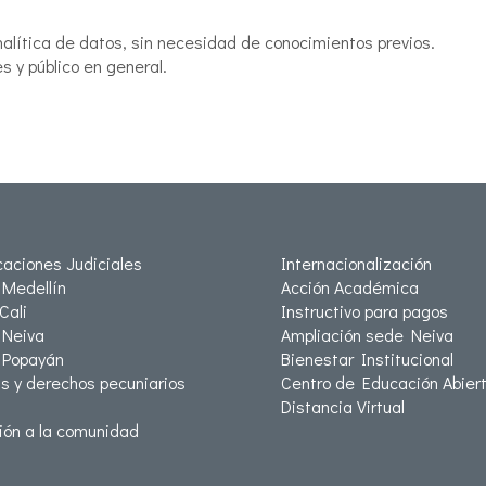
nalítica de datos, sin necesidad de conocimientos previos.
s y público en general.
icaciones Judiciales
Internacionalización
Medellín
Acción Académica
Cali
Instructivo para pagos
Neiva
Ampliación sede Neiva
 Popayán
Bienestar Institucional
as y derechos pecuniarios
Centro de Educación Abiert
Distancia Virtual
ión a la comunidad