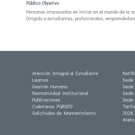
Público Objetivo
Personas interesadas en iniciar en el mundo de la a
Dirigido a estudiantes, profesionales, emprendedore
Atención Integral al Estudiante
Notif
Leamos
Sede 
Gestión Humana
Sede 
Normatividad Institucional
Sede 
Publicaciones
Sede
Cuéntanos PQRSFD
Tarif
Solicitudes de Mantenimiento
2026
Atenc