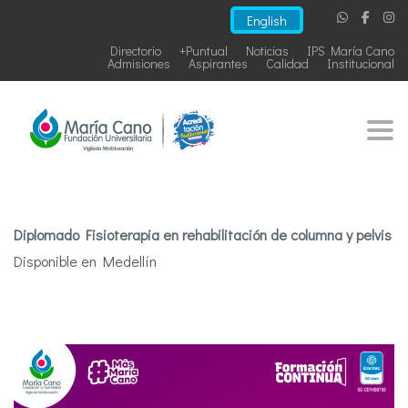
English
Directorio
+Puntual
Noticias
IPS María Cano
Admisiones
Aspirantes
Calidad
Institucional
Togg
Diplomado Fisioterapia en rehabilitación de columna y pelvis
Disponible en Medellín