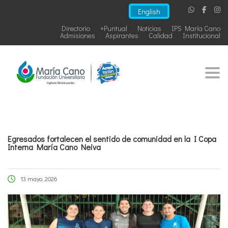
English
Directorio
+Puntual
Noticias
IPS María Cano
Admisiones
Aspirantes
Calidad
Institucional
Togg
Egresados fortalecen el sentido de comunidad en la I Copa
Interna María Cano Neiva
13 mayo, 2026