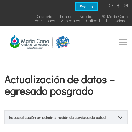
English
Directorio
+Puntual
Noticias
IPS María Cano
Admisiones
Aspirantes
Calidad
Institucional
Togg
Actualización de datos –
egresado posgrado
Especialización en administración de servicios de salud