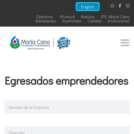
English
Directorio
+Puntual
Noticias
IPS María Cano
Admisiones
Aspirantes
Calidad
Institucional
Togg
Egresados emprendedores