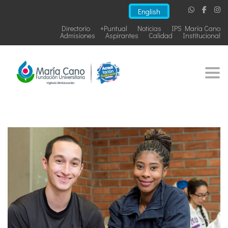
English
Directorio
+Puntual
Noticias
IPS María Cano
Admisiones
Aspirantes
Calidad
Institucional
Togg