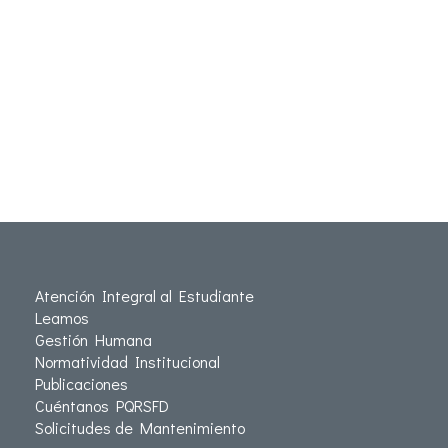
Atención Integral al Estudiante
Leamos
Gestión Humana
Normatividad Institucional
Publicaciones
Cuéntanos PQRSFD
Solicitudes de Mantenimiento