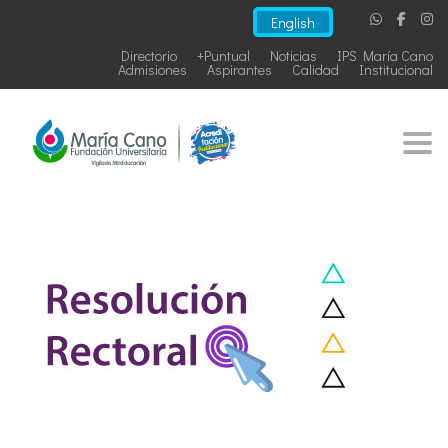
English
Directorio
+Puntual
Noticias
IPS María Cano
Admisiones
Aspirantes
Calidad
Institucional
Togg