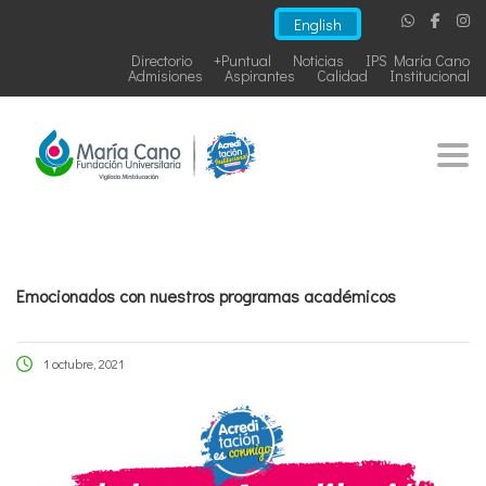
English
Directorio
+Puntual
Noticias
IPS María Cano
Admisiones
Aspirantes
Calidad
Institucional
Togg
Emocionados con nuestros programas académicos
1 octubre, 2021