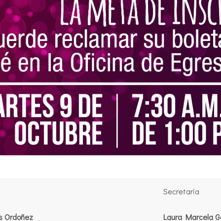
Secretaria
s Ordoñez
Laura Marcela G