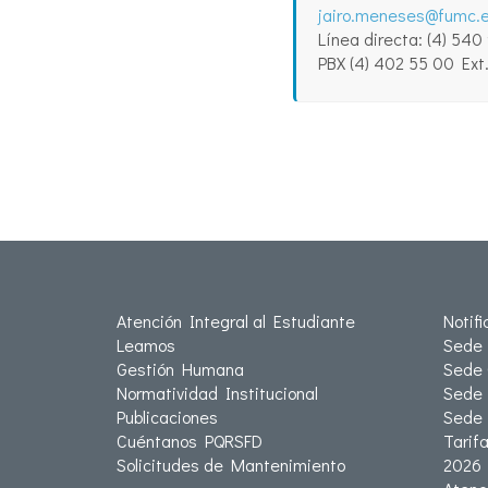
jairo.meneses@fumc.e
Línea directa: (4) 540
PBX (4) 402 55 00 Ext
Atención Integral al Estudiante
Notif
Leamos
Sede 
Gestión Humana
Sede 
Normatividad Institucional
Sede 
Publicaciones
Sede
Cuéntanos PQRSFD
Tarif
Solicitudes de Mantenimiento
2026