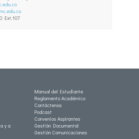
.edu.co
umc.edu.co
0 Ext.107
Manual del Estudiante
Reglamento Académico
Contáctenos
Podcast
Convenios Aspirantes
a y a
Gestión Documental
Gestión Comunicaciones