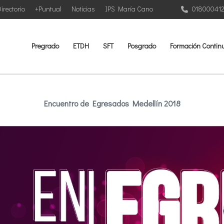
irectorio
+Puntual
Noticias
IPS María Cano
01800041
Pregrado
ETDH
SFT
Posgrado
Formación Contin
Encuentro de Egresados Medellín 2018