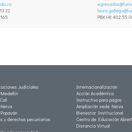
du.co
egresados@fumc
 13 22
laura.gallego@f
.165
PBX (4) 402 55 0
icaciones Judiciales
Internacionalización
Medellín
Acción Académica
Cali
Instructivo para pagos
Neiva
Ampliación sede Neiva
 Popayán
Bienestar Institucional
as y derechos pecuniarios
Centro de Educación Abiert
Distancia Virtual