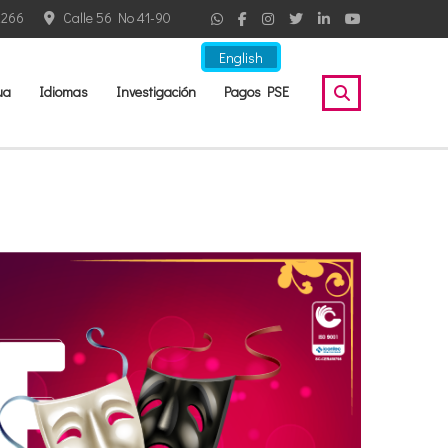
2266
Calle 56 No 41-90
English
ua
Idiomas
Investigación
Pagos PSE