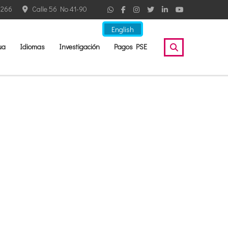
2266
Calle 56 No 41-90
English
ua
Idiomas
Investigación
Pagos PSE