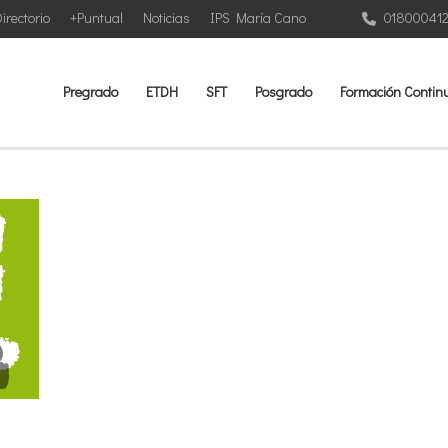
irectorio
+Puntual
Noticias
IPS María Cano
01800041
Pregrado
ETDH
SFT
Posgrado
Formación Contin