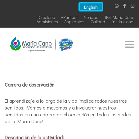
English
Directorio
+Puntual
Noticias
IPS María Cano
Admisiones
Aspirantes
Calidad
Institucional
Togg
Carrera de observación
El aprendizaje a lo largo de la vida implica todos nuestros
sentidos, ¡Vamos a movernos y a involucrar nuestros
sentidos en una carrera de observación en todas las sedes
de la María Cano!
Descripción de la actividad: