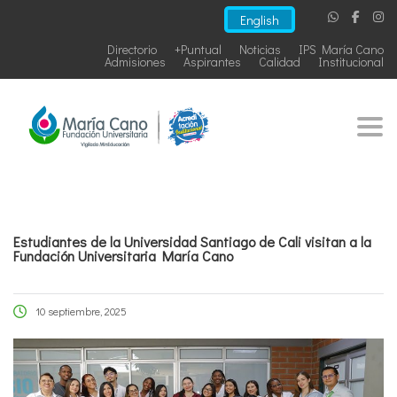
English
Directorio
+Puntual
Noticias
IPS María Cano
Admisiones
Aspirantes
Calidad
Institucional
Togg
Estudiantes de la Universidad Santiago de Cali visitan a la
Fundación Universitaria María Cano
10 septiembre, 2025