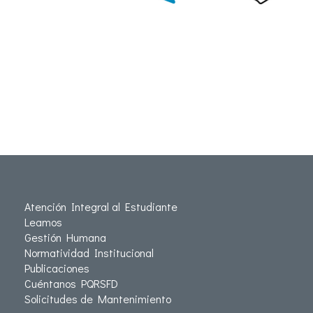
Atención Integral al Estudiante
Leamos
Gestión Humana
Normatividad Institucional
Publicaciones
Cuéntanos PQRSFD
Solicitudes de Mantenimiento