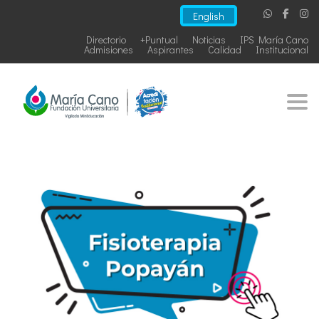
English
Directorio
+Puntual
Noticias
IPS María Cano
Admisiones
Aspirantes
Calidad
Institucional
Togg