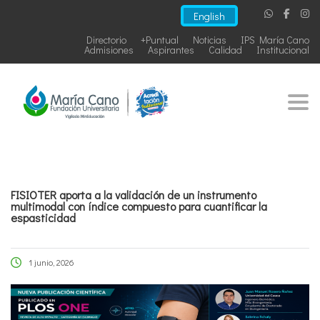
English
Directorio
+Puntual
Noticias
IPS María Cano
Admisiones
Aspirantes
Calidad
Institucional
Togg
FISIOTER aporta a la validación de un instrumento
multimodal con índice compuesto para cuantificar la
espasticidad
1 junio, 2026