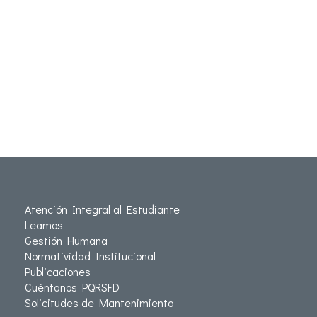
Atención Integral al Estudiante
Leamos
Gestión Humana
Normatividad Institucional
Publicaciones
Cuéntanos PQRSFD
Solicitudes de Mantenimiento