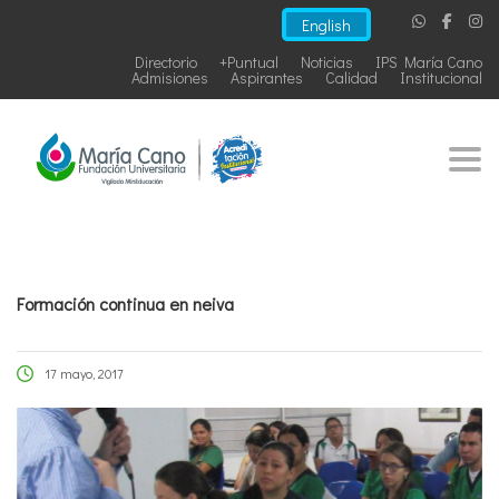
English
Directorio
+Puntual
Noticias
IPS María Cano
Admisiones
Aspirantes
Calidad
Institucional
Togg
Formación continua en neiva
17 mayo, 2017