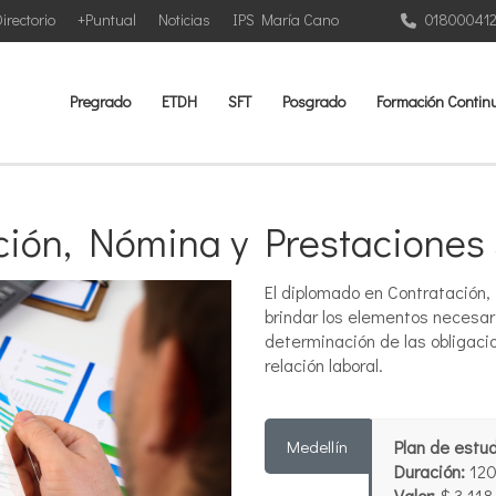
irectorio
+Puntual
Noticias
IPS María Cano
01800041
Pregrado
ETDH
SFT
Posgrado
Formación Contin
ción, Nómina y Prestaciones 
El diplomado en Contratación,
brindar los elementos necesari
determinación de las obligaci
relación laboral.
Medellín
Plan de estu
Duración:
120
Valor:
$ 3.118