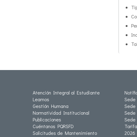
Ti
Co
Pe
In
Ta
Atención Integral al Estudiante
Notif
Leamos
Sede 
Gestión Humana
Sede 
Normatividad Institucional
Sede 
Publicaciones
Sede
Cuéntanos PQRSFD
Tarif
Solicitudes de Mantenimiento
2026