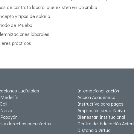
pos de contrato laboral que existen en Colombia
ncepto y tipos de salario
riodo de Prueba
demnizaciones laborales
lleres prácticos
icaciones Judiciales
Internacionalización
Medellín
Acción Académica
Cali
Instructivo para pagos
Neiva
Ampliación sede Neiva
 Popayán
Bienestar Institucional
as y derechos pecuniarios
Centro de Educación Abiert
Distancia Virtual