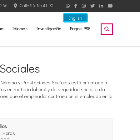
2266
Calle 56 No 41-90
English
ua
Idiomas
Investigación
Pagos PSE
Sociales
 Nómina y Prestaciones Sociales está orientado a
os en materia laboral y de seguridad social en la
ones que el empleador contrae con el empleado en la
dios
 Horas
.000