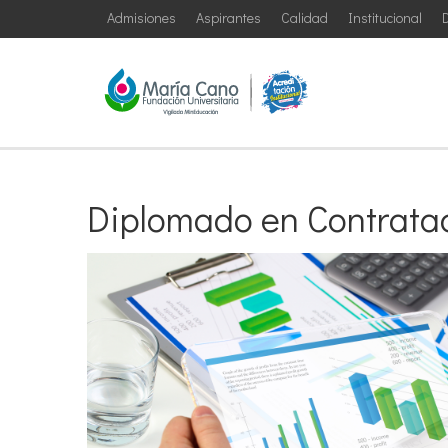
Admisiones
Aspirantes
Calidad
Institucional
D
Diplomado en Contrata