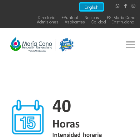
English
Directorio
+Puntual
Noticias
IPS María Cano
Admisiones
Aspirantes
Calidad
Institucional
Togg