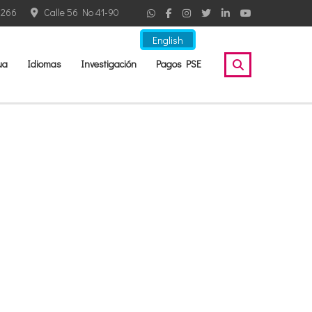
2266
Calle 56 No 41-90
English
ua
Idiomas
Investigación
Pagos PSE