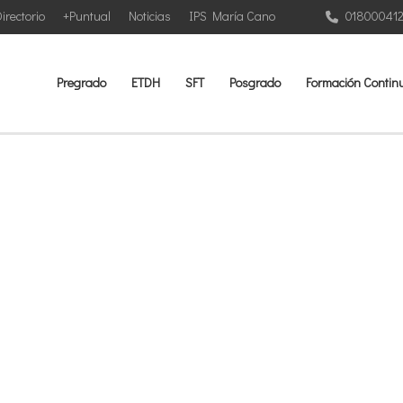
irectorio
+Puntual
Noticias
IPS María Cano
01800041
Pregrado
ETDH
SFT
Posgrado
Formación Contin