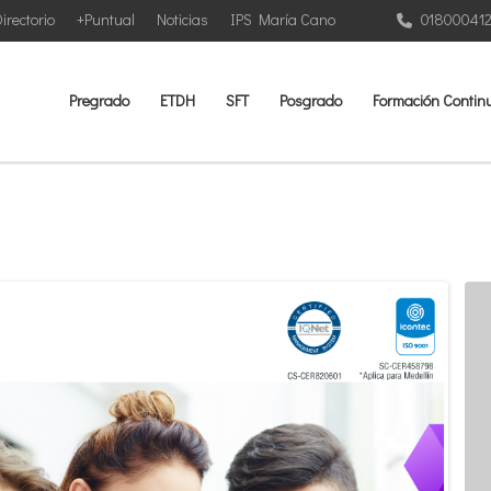
irectorio
+Puntual
Noticias
IPS María Cano
01800041
Pregrado
ETDH
SFT
Posgrado
Formación Contin