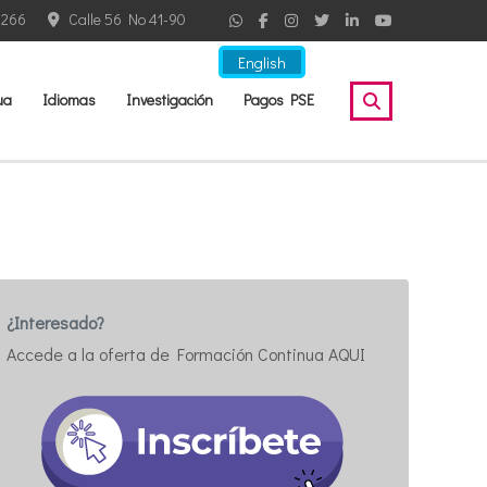
2266
Calle 56 No 41-90
English
ua
Idiomas
Investigación
Pagos PSE
¿Interesado?
Accede a la oferta de Formación Continua AQUI