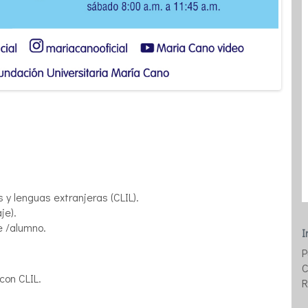
 y lenguas extranjeras (CLIL).
je).
e /alumno.
I
P
C
con CLIL.
R