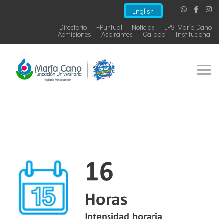
English
Directorio
+Puntual
Noticias
IPS María Cano
Admisiones
Aspirantes
Calidad
Institucional
Togg