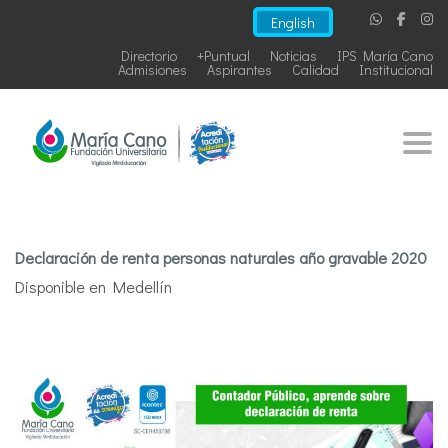
English
Directorio
+Puntual
Noticias
IPS María Cano
Admisiones
Aspirantes
Calidad
Institucional
Togg
Declaración de renta personas naturales año gravable 2020
Disponible en Medellín