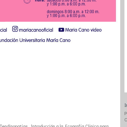
I
P
C
s Tendinopatías. Introducción a la Ecografía Clínica para