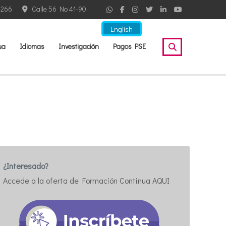
2266
Calle 56 No 41-90
English
ua
Idiomas
Investigación
Pagos PSE
¿Interesado?
Accede a la oferta de Formación Continua AQUI