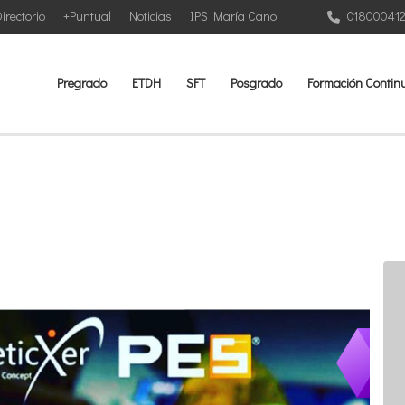
irectorio
+Puntual
Noticias
IPS María Cano
01800041
Pregrado
ETDH
SFT
Posgrado
Formación Contin