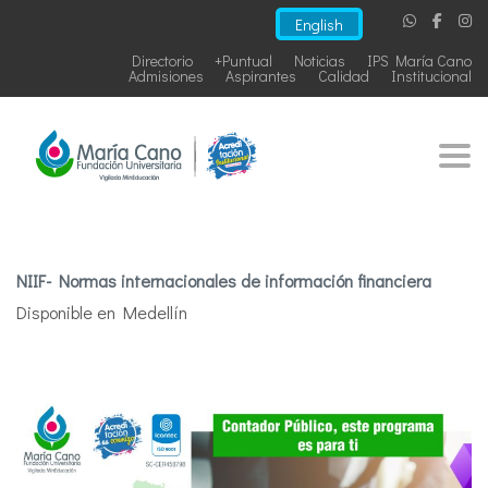
English
Directorio
+Puntual
Noticias
IPS María Cano
Admisiones
Aspirantes
Calidad
Institucional
Togg
NIIF- Normas internacionales de información financiera
Disponible en Medellín