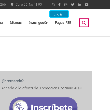
2266
Calle 56 No 41-90
English
ua
Idiomas
Investigación
Pagos PSE
¿Interesado?
Accede a la oferta de Formación Continua AQUI