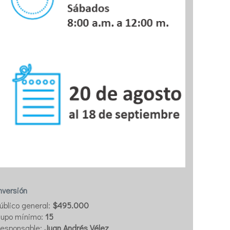
nversión
úblico general:
$495.000
upo mínimo:
15
esponsable:
Juan Andrés Vélez