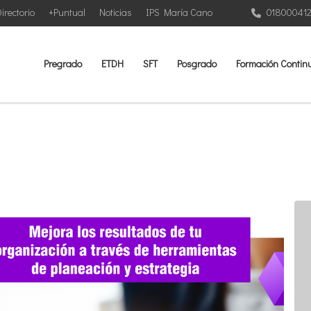
irectorio
+Puntual
Noticias
IPS María Cano
01800041
Pregrado
ETDH
SFT
Posgrado
Formación Contin