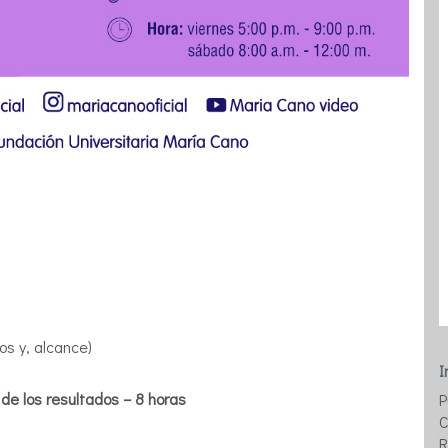
os y, alcance)
I
 de los resultados – 8 horas
P
C
R