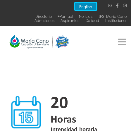
English
Directorio
+Puntual
Noticias
IPS María Cano
Admisiones
Aspirantes
Calidad
Institucional
Togg