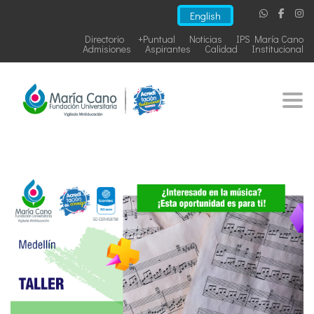
English
Directorio
+Puntual
Noticias
IPS María Cano
Admisiones
Aspirantes
Calidad
Institucional
Togg