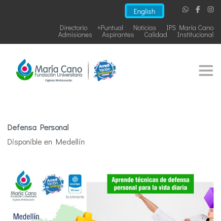
English
Directorio
+Puntual
Noticias
IPS María Cano
Admisiones
Aspirantes
Calidad
Institucional
Togg
Defensa Personal
Disponible en Medellín