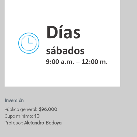
Inversión
Público general:
$96.000
Cupo mínimo:
10
Profesor:
Alejandro Bedoya