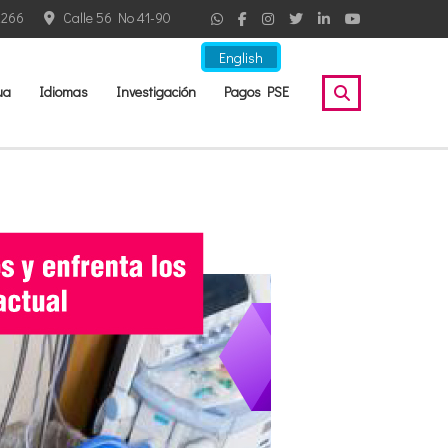
2266
Calle 56 No 41-90
English
ua
Idiomas
Investigación
Pagos PSE