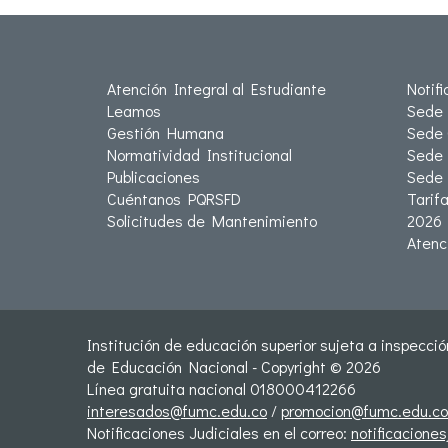
Atención Integral al Estudiante
Notif
Leamos
Sede 
Gestión Humana
Sede 
Normatividad Institucional
Sede 
Publicaciones
Sede
Cuéntanos PQRSFD
Tarif
Solicitudes de Mantenimiento
2026
Atenc
Institución de educación superior sujeta a inspección
de Educación Nacional - Copyright © 2026
Línea gratuita nacional 018000412266
interesados@fumc.edu.co
/
promocion@fumc.edu.co
Notificaciones Judiciales en el correo:
notificacione