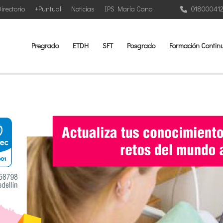
irectorio
+Puntual
Noticias
IPS María Cano
01800041
Pregrado
ETDH
SFT
Posgrado
Formación Contin