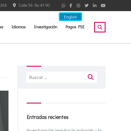
2266
Calle 56 No 41-90
English
ua
Idiomas
Investigación
Pagos PSE
Buscar:
Entradas recientes
Investigación impulsa la inclusión y la