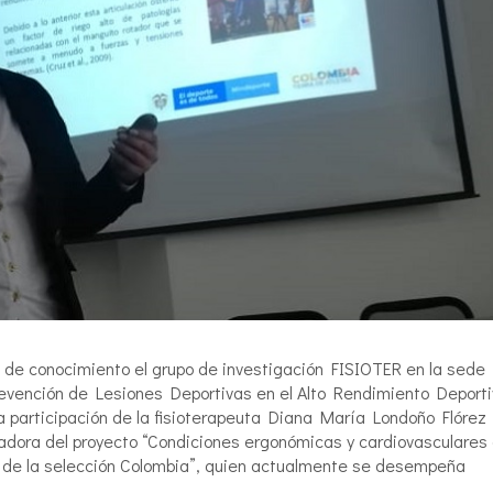
l de conocimiento el grupo de investigación FISIOTER en la sede
Prevención de Lesiones Deportivas en el Alto Rendimiento Deporti
la participación de la fisioterapeuta Diana María Londoño Flórez
adora del proyecto “Condiciones ergonómicas y cardiovasculares
to de la selección Colombia”, quien actualmente se desempeña