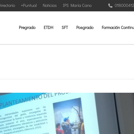
irectorio
+Puntual
Noticias
IPS María Cano
01800041
Pregrado
ETDH
SFT
Posgrado
Formación Contin