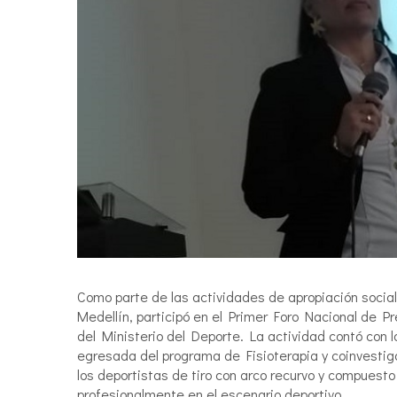
Como parte de las actividades de apropiación socia
Medellín, participó en el Primer Foro Nacional de 
del Ministerio del Deporte. La actividad contó con 
egresada del programa de Fisioterapia y coinvestig
los deportistas de tiro con arco recurvo y compues
profesionalmente en el escenario deportivo.