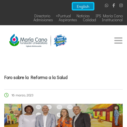
English
Directorio
+Puntual
Noticias
IPS María Cano
Admisiones
Aspirantes
Calidad
Institucional
Togg
Foro sobre la Reforma a la Salud
16 marzo, 2023