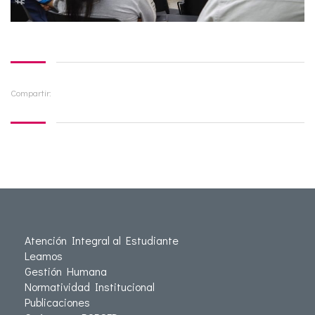
Compartir:
Atención Integral al Estudiante
Leamos
Gestión Humana
Normatividad Institucional
Publicaciones