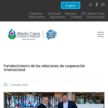
English
Directorio
+Puntual
Noticias
IPS María Cano
Admisiones
Aspirantes
Calidad
Institucional
Togg
Fortalecimiento de las relaciones de cooperación
internacional
7 octubre, 2022