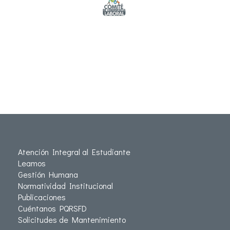
Atención Integral al Estudiante
Leamos
Gestión Humana
Normatividad Institucional
Publicaciones
Cuéntanos PQRSFD
Solicitudes de Mantenimiento