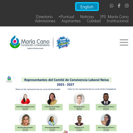
English
Directorio
+Puntual
Noticias
IPS María Cano
Admisiones
Aspirantes
Calidad
Institucional
Togg